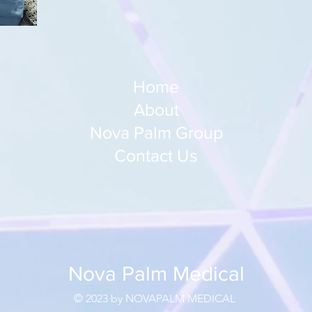
Home
About
Nova Palm Group
Contact Us
Nova Palm Medical
© 2023 by NOVAPALM MEDICAL