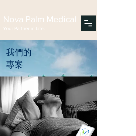
Nova Palm Medical
Your Partner in Life.
我們的
專案